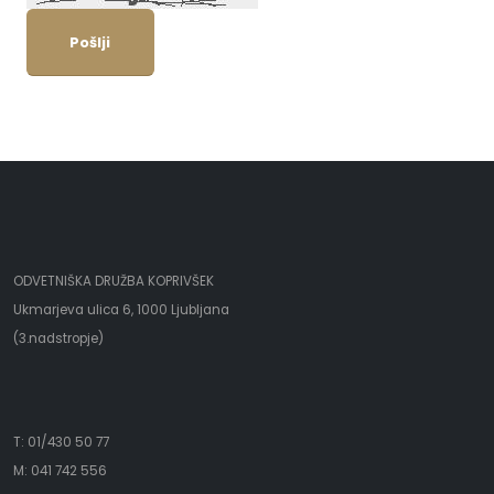
Pošlji
ODVETNIŠKA DRUŽBA KOPRIVŠEK
Ukmarjeva ulica 6, 1000 Ljubljana
(3.nadstropje)
T: 01/430 50 77
M: 041 742 556