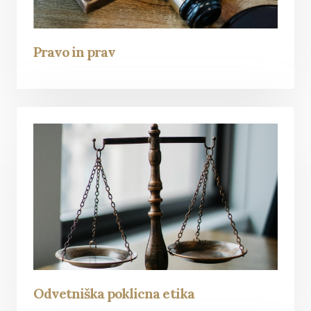
Pravo in prav
Odvetniška poklicna etika