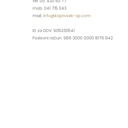
tel: 01/ 430 50 77
mob: 041 715 043
mail:
info@koprivsek-op.com
ID za DDV: SI35230541
Poslovni račun: SI56 3000 0000 8176 942