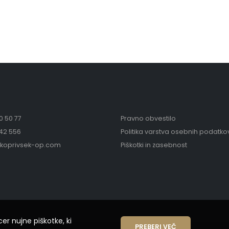
0 50 77
Pravno obvestilo
742 556
Politika varstva osebnih podatko
koprivsek-op.com
Piškotki in zasebnost
cer nujne piškotke, ki
PREBERI VEČ