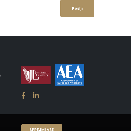
Pošlji
v
SPREJMI VSE