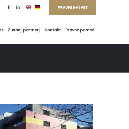
PRAVNI NASVET
as
Zunanji partnerji
Kontakt
Pravna pomoč