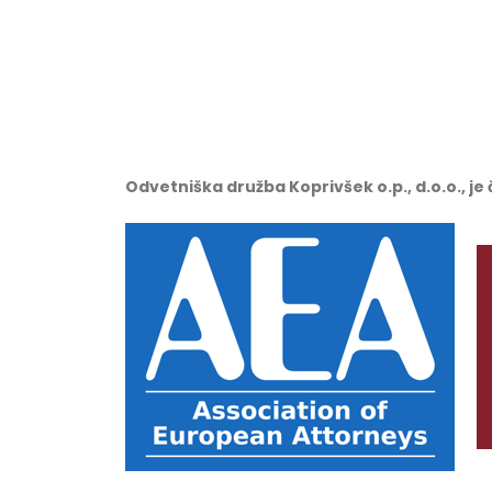
Odvetniška družba Koprivšek o.p., d.o.o., j