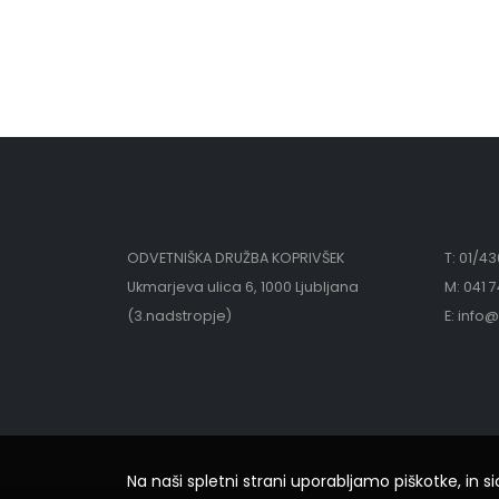
ODVETNIŠKA DRUŽBA KOPRIVŠEK
T: 01/43
Ukmarjeva ulica 6, 1000 Ljubljana
M: 041 
(3.nadstropje)
E:
i
nfo@
Na naši spletni strani uporabljamo piškotke, in si