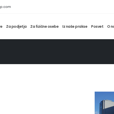
op.com
ve
Za podjetja
Za fizične osebe
Iz naše prakse
Posvet
O n