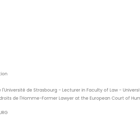
tion
'Université de Strasbourg - Lecturer in Faculty of Law - Univers
 droits de l'Homme-Former Lawyer at the European Court of Hu
OURG