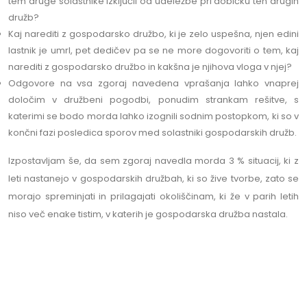
tem druge solastnike izključil od udeležbe pri dobičku teh drugih
družb?
Kaj narediti z gospodarsko družbo, ki je zelo uspešna, njen edini
lastnik je umrl, pet dedičev pa se ne more dogovoriti o tem, kaj
narediti z gospodarsko družbo in kakšna je njihova vloga v njej?
Odgovore na vsa zgoraj navedena vprašanja lahko vnaprej
določim v družbeni pogodbi, ponudim strankam rešitve, s
katerimi se bodo morda lahko izognili sodnim postopkom, ki so v
končni fazi posledica sporov med solastniki gospodarskih družb.
Izpostavljam še, da sem zgoraj navedla morda 3 % situacij, ki z
leti nastanejo v gospodarskih družbah, ki so žive tvorbe, zato se
morajo spreminjati in prilagajati okoliščinam, ki že v parih letih
niso več enake tistim, v katerih je gospodarska družba nastala.