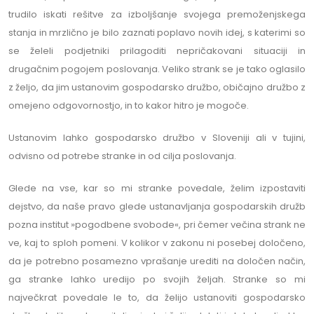
trudilo iskati rešitve za izboljšanje svojega premoženjskega
stanja in mrzlično je bilo zaznati poplavo novih idej, s katerimi so
se želeli podjetniki prilagoditi nepričakovani situaciji in
drugačnim pogojem poslovanja. Veliko strank se je tako oglasilo
z željo, da jim ustanovim gospodarsko družbo, običajno družbo z
omejeno odgovornostjo, in to kakor hitro je mogoče.
Ustanovim lahko gospodarsko družbo v Sloveniji ali v tujini,
odvisno od potrebe stranke in od cilja poslovanja.
Glede na vse, kar so mi stranke povedale, želim izpostaviti
dejstvo, da naše pravo glede ustanavljanja gospodarskih družb
pozna institut »pogodbene svobode«, pri čemer večina strank ne
ve, kaj to sploh pomeni. V kolikor v zakonu ni posebej določeno,
da je potrebno posamezno vprašanje urediti na določen način,
ga stranke lahko uredijo po svojih željah. Stranke so mi
največkrat povedale le to, da želijo ustanoviti gospodarsko