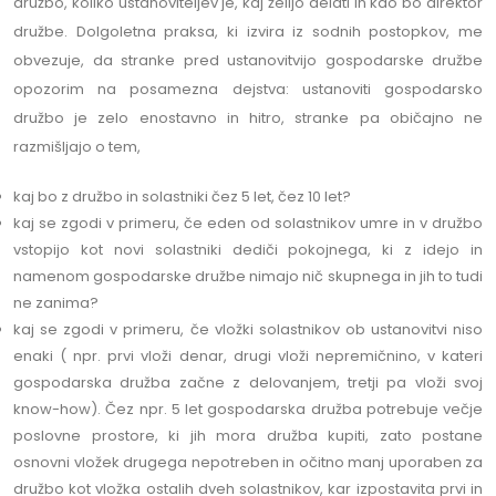
družbo, koliko ustanoviteljev je, kaj želijo delati in kdo bo direktor
družbe. Dolgoletna praksa, ki izvira iz sodnih postopkov, me
obvezuje, da stranke pred ustanovitvijo gospodarske družbe
opozorim na posamezna dejstva: ustanoviti gospodarsko
družbo je zelo enostavno in hitro, stranke pa običajno ne
razmišljajo o tem,
kaj bo z družbo in solastniki čez 5 let, čez 10 let?
kaj se zgodi v primeru, če eden od solastnikov umre in v družbo
vstopijo kot novi solastniki dediči pokojnega, ki z idejo in
namenom gospodarske družbe nimajo nič skupnega in jih to tudi
ne zanima?
kaj se zgodi v primeru, če vložki solastnikov ob ustanovitvi niso
enaki ( npr. prvi vloži denar, drugi vloži nepremičnino, v kateri
gospodarska družba začne z delovanjem, tretji pa vloži svoj
know-how). Čez npr. 5 let gospodarska družba potrebuje večje
poslovne prostore, ki jih mora družba kupiti, zato postane
osnovni vložek drugega nepotreben in očitno manj uporaben za
družbo kot vložka ostalih dveh solastnikov, kar izpostavita prvi in