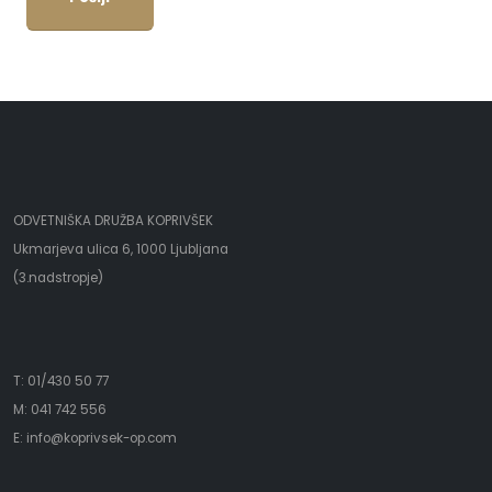
ODVETNIŠKA DRUŽBA KOPRIVŠEK
Ukmarjeva ulica 6, 1000 Ljubljana
(3.nadstropje)
T: 01/430 50 77
M: 041 742 556
E:
i
nfo@koprivsek-op.com