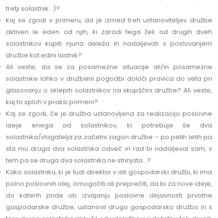
tretji solastnik…)?
kaj se zgodi v primeru, da je izmed treh ustanoviteljev družbe
aktiven le eden od njih, ki zaradi tega želi od drugih dveh
solastnikov kupiti njuna deleža in nadaljevati s poslovanjem
družbe kot edini lastnik?
Ali veste, da se za posamezne situacije ali/in posamezne
solastnike lahko v družbeni pogodbi določi pravica do veta pri
glasovanju o sklepih solastnikov na skupščini družbe? Ali veste,
kaj to sploh v praksi pomeni?
Kaj se zgodi, če je družba ustanovljena za realizacijo poslovne
ideje enega od solastnikov, ki potrebuje še dva
solastnika/vlagatelja za začetni zagon družbe – po petih letih pa
sta mu druga dva solastnika odveč in rad bi nadaljeval sam, s
tem pa se druga dva solastnika ne strinjata…?
Kako solastniku, ki je tudi direktor v isti gospodarski družbi, ki ima
polno poslovnih idej, omogočiti ali preprečiti, da bi za nove ideje,
do katerih pride ob izvajanju poslovne dejavnosti prvotne
gospodarske družbe, ustanovil drugo gospodarsko družbo in s