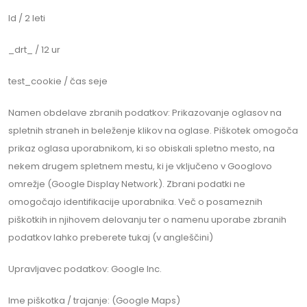
Id / 2 leti
_drt_ / 12 ur
test_cookie / čas seje
Namen obdelave zbranih podatkov: Prikazovanje oglasov na
spletnih straneh in beleženje klikov na oglase. Piškotek omogoča
prikaz oglasa uporabnikom, ki so obiskali spletno mesto, na
nekem drugem spletnem mestu, ki je vključeno v Googlovo
omrežje (Google Display Network). Zbrani podatki ne
omogočajo identifikacije uporabnika. Več o posameznih
piškotkih in njihovem delovanju ter o namenu uporabe zbranih
podatkov lahko preberete tukaj (v angleščini)
Upravljavec podatkov: Google Inc.
Ime piškotka / trajanje: (Google Maps)