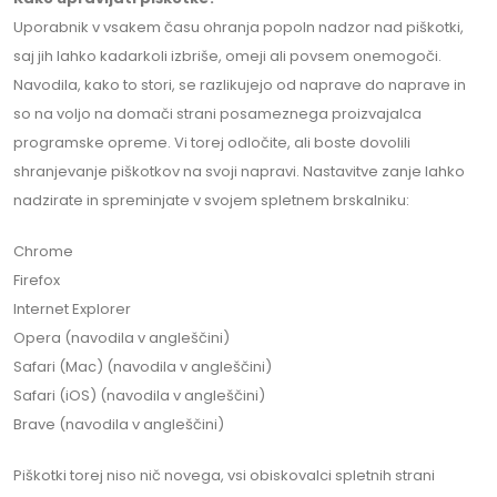
Uporabnik v vsakem času ohranja popoln nadzor nad piškotki,
saj jih lahko kadarkoli izbriše, omeji ali povsem onemogoči.
Navodila, kako to stori, se razlikujejo od naprave do naprave in
so na voljo na domači strani posameznega proizvajalca
programske opreme. Vi torej odločite, ali boste dovolili
shranjevanje piškotkov na svoji napravi. Nastavitve zanje lahko
nadzirate in spreminjate v svojem spletnem brskalniku:
Chrome
Firefox
Internet Explorer
Opera (navodila v angleščini)
Safari (Mac) (navodila v angleščini)
Safari (iOS) (navodila v angleščini)
Brave (navodila v angleščini)
Piškotki torej niso nič novega, vsi obiskovalci spletnih strani