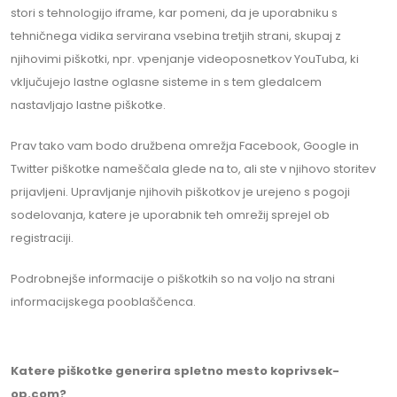
stori s tehnologijo iframe, kar pomeni, da je uporabniku s
tehničnega vidika servirana vsebina tretjih strani, skupaj z
njihovimi piškotki, npr. vpenjanje videoposnetkov YouTuba, ki
vključujejo lastne oglasne sisteme in s tem gledalcem
nastavljajo lastne piškotke.
Prav tako vam bodo družbena omrežja Facebook, Google in
Twitter piškotke nameščala glede na to, ali ste v njihovo storitev
prijavljeni. Upravljanje njihovih piškotkov je urejeno s pogoji
sodelovanja, katere je uporabnik teh omrežij sprejel ob
registraciji.
Podrobnejše informacije o piškotkih so na voljo na strani
informacijskega pooblaščenca.
Katere piškotke generira spletno mesto koprivsek-
op.com?