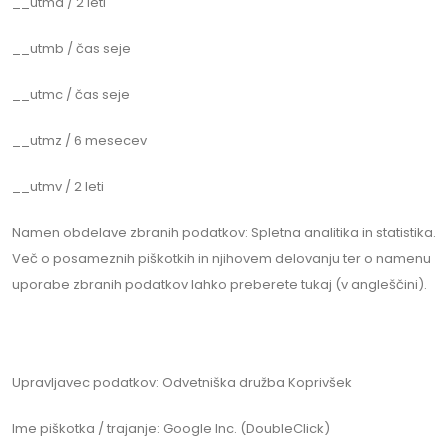
__utma / 2 leti
__utmb / čas seje
__utmc / čas seje
__utmz / 6 mesecev
__utmv / 2 leti
Namen obdelave zbranih podatkov: Spletna analitika in statistika.
Več o posameznih piškotkih in njihovem delovanju ter o namenu
uporabe zbranih podatkov lahko preberete tukaj (v angleščini).
Upravljavec podatkov: Odvetniška družba Koprivšek
Ime piškotka / trajanje: Google Inc. (DoubleClick)