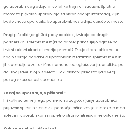
ga uporabnik ogleduje, in so lahko trajni ali začasni. Spletna
mesta te piškotke uporabljajo za shranjevanje informacij, ki jih
bodo znova uporabila, ko uporabnik naslednjič obišče to mesto.
Drugi piškotki (angl. 3rd party cookies) izvirajo od drugih,
partnerskih, spletnih mest (ki na primer prikazujejo oglase na
izvirni spletni strani ali merijo promet). Tretje strani lahko na ta
način zbirajo podatke o uporabnikih iz različnih spletnih mest in
jih uporabljajo za različne namene, od oglaševanja, analitike pa
do izboljšave svojih izdelkov. Taki piškotki predstavljajo večji
poseg v zasebnost uporabnika.
Zakaj se uporabljajo piškotki?
Piškotki so temeljnega pomena za zagotavljanje uporabniku
prijaznih spletnih storitev. S pomočjo piškotkov je interakcija med
spletnim uporabnikom in spletno stranjo hitrejša in enostavnejša.
Kako upravljati piškotke?