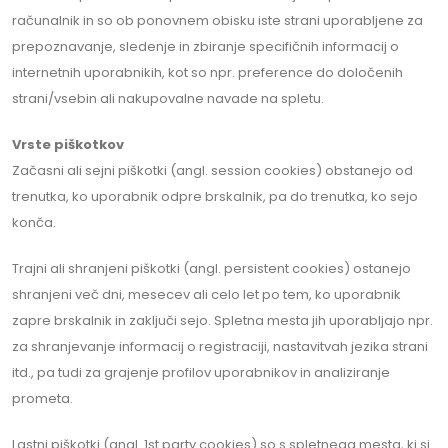
računalnik in so ob ponovnem obisku iste strani uporabljene za
prepoznavanje, sledenje in zbiranje specifičnih informacij o
internetnih uporabnikih, kot so npr. preference do določenih
strani/vsebin ali nakupovalne navade na spletu.
Vrste piškotkov
Začasni ali sejni piškotki (angl. session cookies) obstanejo od
trenutka, ko uporabnik odpre brskalnik, pa do trenutka, ko sejo
konča.
Trajni ali shranjeni piškotki (angl. persistent cookies) ostanejo
shranjeni več dni, mesecev ali celo let po tem, ko uporabnik
zapre brskalnik in zaključi sejo. Spletna mesta jih uporabljajo npr.
za shranjevanje informacij o registraciji, nastavitvah jezika strani
itd., pa tudi za grajenje profilov uporabnikov in analiziranje
prometa.
Lastni piškotki (angl. 1st party cookies) so s spletnega mesta, ki si