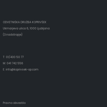
ODVETNIŠKA DRUŽBA KOPRIVŠEK
Ukmarjeva ulica 6, 1000 Ljubljana
(3.nadstropje)
T: 01/430 50 77
M: 041 742 556
E:
i
nfo@koprivsek-op.com
Pravno obvestilo