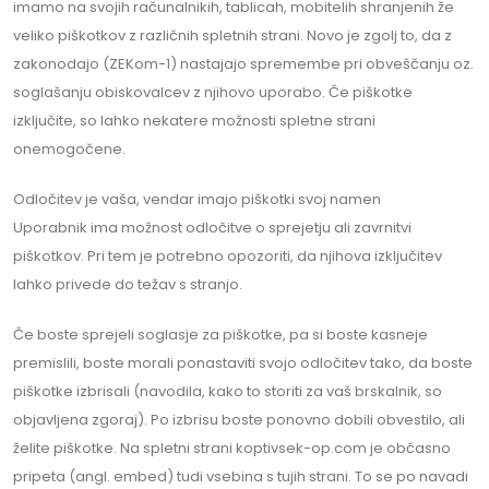
imamo na svojih računalnikih, tablicah, mobitelih shranjenih že
veliko piškotkov z različnih spletnih strani. Novo je zgolj to, da z
zakonodajo (ZEKom-1) nastajajo spremembe pri obveščanju oz.
soglašanju obiskovalcev z njihovo uporabo. Če piškotke
izključite, so lahko nekatere možnosti spletne strani
onemogočene.
Odločitev je vaša, vendar imajo piškotki svoj namen
Uporabnik ima možnost odločitve o sprejetju ali zavrnitvi
piškotkov. Pri tem je potrebno opozoriti, da njihova izključitev
lahko privede do težav s stranjo.
Če boste sprejeli soglasje za piškotke, pa si boste kasneje
premislili, boste morali ponastaviti svojo odločitev tako, da boste
piškotke izbrisali (navodila, kako to storiti za vaš brskalnik, so
objavljena zgoraj). Po izbrisu boste ponovno dobili obvestilo, ali
želite piškotke. Na spletni strani koptivsek-op.com je občasno
pripeta (angl. embed) tudi vsebina s tujih strani. To se po navadi