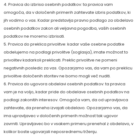
4. Pravica do izbrisa osebnih podatkov: ta pravica vam
omogoča, da v določenih primerih zahtevate izbris podatkov, ki
jih vodimo o vas. Kadar predstavlja pravno podlago za obdelavo
osebnih podatkov zakon ali veljavna pogodba, vaših osebnih
podatkov ne moremo izbrisati.
5. Pravica do preklica privolitve: kadar vaše osebne podatke
obdelujemo na podlagi privolitve (soglasja), imate možnost to
privolitev kadarkoli preklicati. Preklic privolitve ne pomeni
negativnih posledic za vas. Opozarjamo vas, da vam po preklicu
privolitve določenih storitev ne bomo mogli več nuditi.
6. Pravica do ugovora obdelavi osebnih podatkov: ta pravica
vam je na voljo, kadar pride do obdelave osebnih podatkov na
podlagi zakonitih interesov. Omogoča vam, da od upravljavca
zahtevate, da preneha izvajati obdelavo. Opozarjamo vas, da
ima upravljavec v določenih primerih možnost tak ugovor
zavrniti. Upravljavec bo v vsakem primeru prenehal z obdelavo, v
kolikor boste ugovarjali neposrednemu trženju.