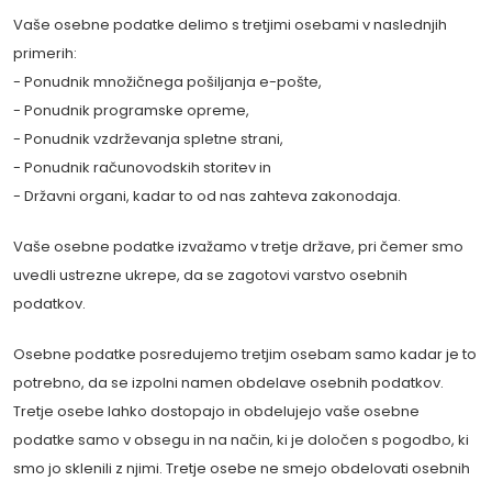
Vaše osebne podatke delimo s tretjimi osebami v naslednjih
primerih:
- Ponudnik množičnega pošiljanja e-pošte,
- Ponudnik programske opreme,
- Ponudnik vzdrževanja spletne strani,
- Ponudnik računovodskih storitev in
- Državni organi, kadar to od nas zahteva zakonodaja.
Vaše osebne podatke izvažamo v tretje države, pri čemer smo
uvedli ustrezne ukrepe, da se zagotovi varstvo osebnih
podatkov.
Osebne podatke posredujemo tretjim osebam samo kadar je to
potrebno, da se izpolni namen obdelave osebnih podatkov.
Tretje osebe lahko dostopajo in obdelujejo vaše osebne
podatke samo v obsegu in na način, ki je določen s pogodbo, ki
smo jo sklenili z njimi. Tretje osebe ne smejo obdelovati osebnih