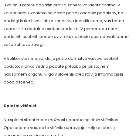
izvajanju katere od vaših pravic, zanesljivo identificiramo. V
kolikor nam z zahtevo ne boste poslali osebnih podatkov, na
podlagi katerih vas lahko zanesljivo identificiramo, vas bomo
zaprosili za dodatne osebne podatke. V primeru, da nam
dodatnih osebnih podatkov v roku ne boste posredovali, bomo
vašo zahtevo zavrgli.
V kolikor ste mnenja, da je prišlo do kršitve varstva osebnih
podatkov lahko vedno podate pritožbo pri pristojnem
nadzornem organu, ki ga v Sloveniji predstavlja Informacijski
pooblaščenec.
Spletni vtičniki
Na spletni strani imate možnost uporabe spletnih vtičnikov.
Opozarjamo vas, da te vtičnike upravljajo tretje osebe; tj.
posamezna socialna omrežja.