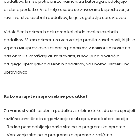
podatkov, ki niso potrebni za namen, za katerega obdelujejo
osebne podatke. Vse tretje osebe so zavezane k spoštovanju
ravni varstva osebnih podatkov, ki ga zagotavlja upravljavec.
V določenih primerih delujemo kot obdelovalec osebnih
podatkov. V tem primeru za vas veljajo pravila zasebnosti, ki jih je
vzpostavil upravljavec osebnih podatkov. V kolikor se boste na
nas obrnili z vprašanji ali zahtevami, ki sodijo na področje
drugega upravljavca osebnih podatkov, vas bomo usmerili na
upravljavca.
Kako varujete moje osebne podatke?
Za varnost vaših osebnih podatkov skrbimo tako, da smo sprejeli
različne tehnične in organizacijske ukrepe, med katere sodijo:
- Redno posodabljanje naše strojne in programske opreme;
- Varovanje strojne in programske opreme z zaščitno