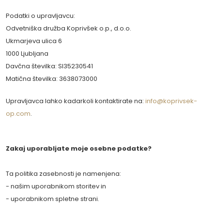
Podatki o upravljavcu:
Odvetniška družba Koprivšek o.p., d.o.o.
Ukmarjeva ulica 6
1000 Ljubljana
Davčna številka: SI
35230541
Matična številka:
3638073000
Upravljavca lahko kadarkoli kontaktirate na:
info@koprivsek-
op.com
.
Zakaj uporabljate moje osebne podatke?
Ta politika zasebnosti je namenjena:
- našim uporabnikom storitev in
- uporabnikom spletne strani.