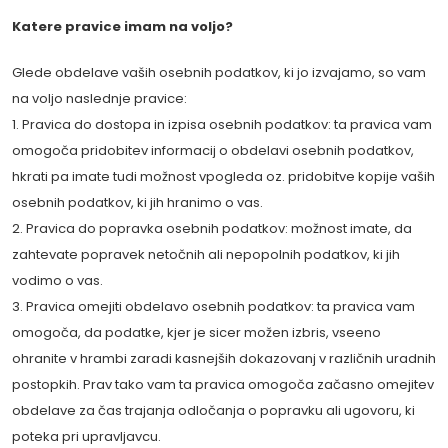
Katere pravice imam na voljo?
Glede obdelave vaših osebnih podatkov, ki jo izvajamo, so vam
na voljo naslednje pravice:
1. Pravica do dostopa in izpisa osebnih podatkov: ta pravica vam
omogoča pridobitev informacij o obdelavi osebnih podatkov,
hkrati pa imate tudi možnost vpogleda oz. pridobitve kopije vaših
osebnih podatkov, ki jih hranimo o vas.
2. Pravica do popravka osebnih podatkov: možnost imate, da
zahtevate popravek netočnih ali nepopolnih podatkov, ki jih
vodimo o vas.
3. Pravica omejiti obdelavo osebnih podatkov: ta pravica vam
omogoča, da podatke, kjer je sicer možen izbris, vseeno
ohranite v hrambi zaradi kasnejših dokazovanj v različnih uradnih
postopkih. Prav tako vam ta pravica omogoča začasno omejitev
obdelave za čas trajanja odločanja o popravku ali ugovoru, ki
poteka pri upravljavcu.