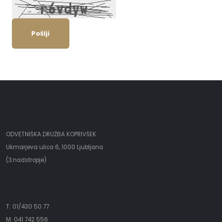
Pošlji
ODVETNIŠKA DRUŽBA KOPRIVŠEK
Ukmarjeva ulica 6, 1000 Ljubljana
(3.nadstropje)
T: 01/430 50 77
M: 041 742 556