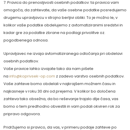
7. Pravica do prenosljivosti osebnih podatkov: ta pravica vam
omogoča, da zahtevate, da vaše osebne podatke posredujemo
drugemu upravljavcu v strojno berljivi obliki. To je možno le, v
kolikor vaše podatke obdelujemo z avtomatiziranimi sredstvi in
kadar gre za podatke zbrane na podlagi privolitve oz.
pogodbenega odnosa.
Upravljavec ne izvaja avtomatiziranega odločanja pri obdelavi
osebnih podatkov.
Vaše pravice lahko izvajate tako da nam pišete
na
info@koprivsek-op.com
z zadevo varstvo osebnih podatkov.
Vaše zahteve bomo obdelali v najkrajšem možnem času in
najkasneje v roku 30 dni od prejema. V kolikor bo določena
zahteva tako obsežna, da bo reševanje trajalo dlje časa, vas
bomo o tem predhodno obvestili in vam podali okviren rok za
pripravo odgovora.
Pridržujemo si pravico, da vas, v primeru podaje zahteve po