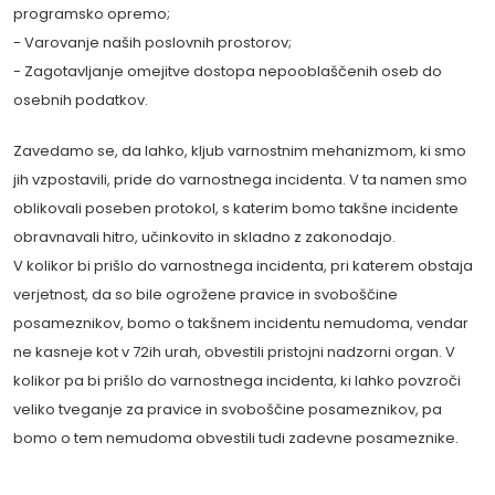
programsko opremo;
- Varovanje naših poslovnih prostorov;
- Zagotavljanje omejitve dostopa nepooblaščenih oseb do
osebnih podatkov.
Zavedamo se, da lahko, kljub varnostnim mehanizmom, ki smo
jih vzpostavili, pride do varnostnega incidenta. V ta namen smo
oblikovali poseben protokol, s katerim bomo takšne incidente
obravnavali hitro, učinkovito in skladno z zakonodajo.
V kolikor bi prišlo do varnostnega incidenta, pri katerem obstaja
verjetnost, da so bile ogrožene pravice in svoboščine
posameznikov, bomo o takšnem incidentu nemudoma, vendar
ne kasneje kot v 72ih urah, obvestili pristojni nadzorni organ. V
kolikor pa bi prišlo do varnostnega incidenta, ki lahko povzroči
veliko tveganje za pravice in svoboščine posameznikov, pa
bomo o tem nemudoma obvestili tudi zadevne posameznike.